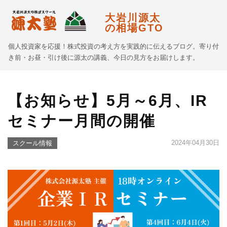
大岩川源太
の相場GTO
個人投資家を応援！株式投資の考え方を実践的に伝えるブログ。寄り付
き前・お昼・引け後に源太の講義、今日の見方をお届けします。
【お知らせ】5月～6月、IR
セミナー月間の開催
2024年04月30日
スクール情報