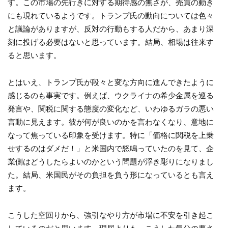
す。この市場の先行きに対する期待感の無さが、売買の動き
にも現れているようです。トランプ氏の動向については色々
と議論がありますが、反対の行動もする人だから、あまり深
刻に投げる必要はないと思っています。結局、相場は往来す
ると思います。
とはいえ、トランプ氏が段々と変な方向に進んできたように
感じるのも事実です。例えば、ウクライナの希少金属を巡る
発言や、関税に関する態度の変化など、いわゆるガラの悪い
言動に見えます。彼が何が良いのかを言わなくなり、意地に
なって焦っている印象を受けます。特に「価格に関税を上乗
せするのはダメだ！」と米国内で怒鳴っていたのを見て、企
業側はどうしたらよいのかという問題が浮き彫りになりまし
た。結局、米国民がその負担を負う形になっているとも言え
ます。
こうした空回りから、強引なやり方が市場に不安を引き起こ