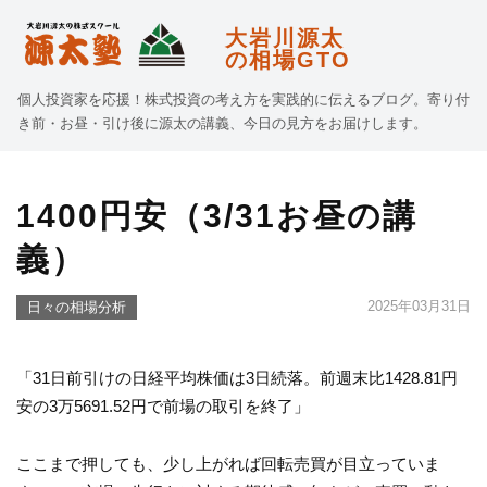
大岩川源太
の相場GTO
個人投資家を応援！株式投資の考え方を実践的に伝えるブログ。寄り付
き前・お昼・引け後に源太の講義、今日の見方をお届けします。
1400円安（3/31お昼の講
義）
2025年03月31日
日々の相場分析
「31日前引けの日経平均株価は3日続落。前週末比1428.81円
安の3万5691.52円で前場の取引を終了」
ここまで押しても、少し上がれば回転売買が目立っていま