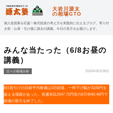
大岩川源太
の相場GTO
個人投資家を応援！株式投資の考え方を実践的に伝えるブログ。寄り付
き前・お昼・引け後に源太の講義、今日の見方をお届けします。
みんな当たった（6/8お昼の
講義）
2026年06月08日
日々の相場分析
8日前引けの日経平均株価は3日続落。一時下げ幅が3100円を
超える場面があった。前週末比2547.72円安の6万4040.40円で
前場の取引を終了した。