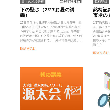
2026年02月27日
日々の相場分析
銘柄記録
下の堅さ（2/27お昼の講
銘柄記
義）
市場の
27日前引けの日経平均株価は4日ぶり反落。前
2/27備忘
日比225.30円安の5万8528.09円で前場の取引
ん。あくま
を終了した 本当に堅い動きでしたね。半導体
の値動きを
の投げが一巡したと見られる場面では、個々の
2875 東
銘柄の力が意識されて、日経平均自体は崩 […]
国やメキシ
麺 […]
[続きを読む]
[続きを読む]