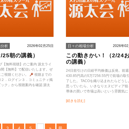
2026年02月25日
2026年0
場分析
日々の相場分析
/25朝の講義）
この動きかい！（2/24
の講義）
ブ【無料視聴】のご案内 源太ライ
の間【無料】で配信いたします。ぜ
24日前引けの日経平均株価は反発。前週
にご視聴ください。
視聴までの
430.85円高の5万7256.55円で前場の取
録２．ログイン３．コミュニティ掲
了した。 TACOを織り込まれたらどうし
ピック」から視聴案内を確認 源太
思っていたら、いきなりエヌビディア狙
導体の買いで市場は高いという雰囲気に [
[続きを読む]
3
4
5
...
»
最