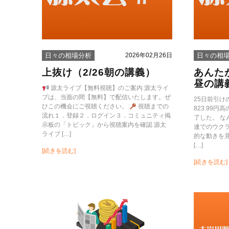
2026年02月26日
日々の相場分析
日々の相
上抜け（2/26朝の講義）
あんた
昼の講
源太ライブ【無料視聴】のご案内 源太ライ
ブは、当面の間【無料】で配信いたします。ぜ
25日前引
ひこの機会にご視聴ください。
視聴までの
823.99円
流れ１．登録２．ログイン３．コミュニティ掲
了した。 
示板の「トピック」から視聴案内を確認 源太
連でのウク
ライブ […]
的な動きを
[…]
[続きを読む]
[続きを読む]