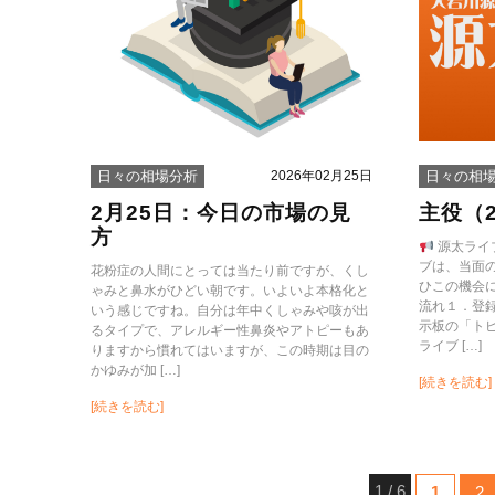
2026年02月25日
日々の相場分析
日々の相
2月25日：今日の市場の見
主役（2
方
源太ライ
ブは、当面
花粉症の人間にとっては当たり前ですが、くし
ひこの機会
ゃみと鼻水がひどい朝です。いよいよ本格化と
流れ１．登
いう感じですね。自分は年中くしゃみや咳が出
示板の「ト
るタイプで、アレルギー性鼻炎やアトピーもあ
ライブ […]
りますから慣れてはいますが、この時期は目の
かゆみが加 […]
[続きを読む]
[続きを読む]
1 / 6
1
2