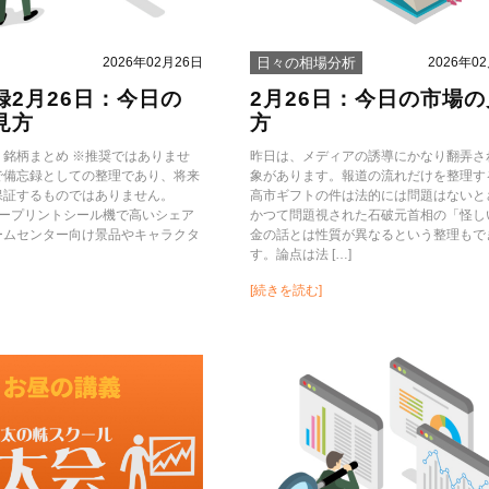
2026年02月26日
2026年0
日々の相場分析
録2月26日：今日の
2月26日：今日の市場の
見方
方
録：銘柄まとめ ※推奨ではありませ
昨日は、メディアの誘導にかなり翻弄さ
で備忘録としての整理であり、将来
象があります。報道の流れだけを整理す
保証するものではありません。
高市ギフトの件は法的には問題はないと
リュープリントシール機で高いシェア
かつて問題視された石破元首相の「怪し
ームセンター向け景品やキャラクタ
金の話とは性質が異なるという整理もで
す。論点は法 […]
[続きを読む]