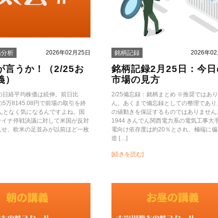
2026年02月25日
2026年0
場分析
銘柄記録
が言うか！（2/25お
銘柄記録2月25日：今日
義）
市場の見方
けの日経平均株価は続伸。前日比
2/25備忘録：銘柄まとめ ※推奨ではあ
高の5万8145.08円で前場の取引を終
ん。あくまで備忘録としての整理であり
なんとなく気になるんですよね。国
の値動きを保証するものではありません
ライナ停戦決議に対して米国が反対
1944 きんでん関西電力系の電気工事大
見せ、欧米の足並みが以前ほど一枚
電向け依存度は約20％とされ、極端に
造 […]
[続きを読む]