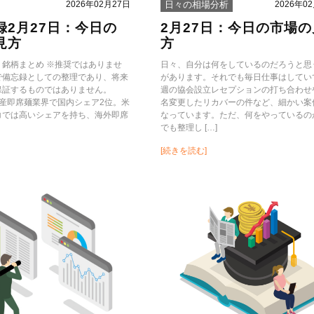
2026年02月27日
2026年0
日々の相場分析
録2月27日：今日の
2月27日：今日の市場の
見方
方
録：銘柄まとめ ※推奨ではありませ
日々、自分は何をしているのだろうと思
で備忘録としての整理であり、将来
があります。それでも毎日仕事はしてい
保証するものではありません。
週の協会設立レセプションの打ち合わせ
洋水産即席麺業界で国内シェア2位。米
名変更したリカバーの件など、細かい案
コでは高いシェアを持ち、海外即席
なっています。ただ、何をやっているの
でも整理し […]
[続きを読む]