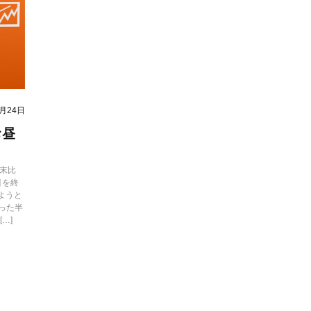
2月24日
お昼
末比
引を終
ようと
った半
…]