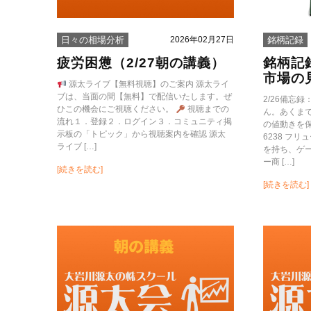
2026年02月27日
日々の相場分析
銘柄記録
疲労困憊（2/27朝の講義）
銘柄記
市場の
源太ライブ【無料視聴】のご案内 源太ライ
ブは、当面の間【無料】で配信いたします。ぜ
2/26備忘
ひこの機会にご視聴ください。
視聴までの
ん。あくま
流れ１．登録２．ログイン３．コミュニティ掲
の値動きを
示板の「トピック」から視聴案内を確認 源太
6238 フ
ライブ […]
を持ち、ゲ
ー商 […]
[続きを読む]
[続きを読む]