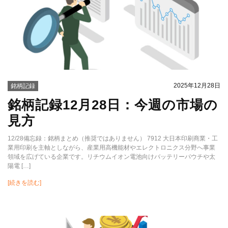
2025年12月28日
銘柄記録
銘柄記録12月28日：今週の市場の
見方
12/28備忘録：銘柄まとめ（推奨ではありません） 7912 大日本印刷商業・工
業用印刷を主軸としながら、産業用高機能材やエレクトロニクス分野へ事業
領域を広げている企業です。リチウムイオン電池向けバッテリーパウチや太
陽電 […]
[続きを読む]