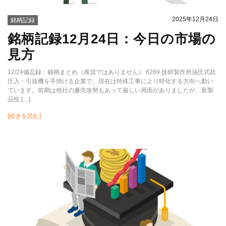
2025年12月24日
銘柄記録
銘柄記録12月24日：今日の市場の
見方
12/24備忘録：銘柄まとめ（推奨ではありません） 6289 技研製作所油圧式杭
圧入・引抜機を手掛ける企業で、現在は特殊工事により特化する方向へ動い
ています。前期は他社の廉売攻勢もあって厳しい局面がありましたが、新製
品投 […]
[続きを読む]