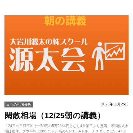
2025年12月25日
日々の相場分析
閑散相場（12/25朝の講義）
「24日の日経平均はー69円の5万0344円となり4営業日ぶり反落。米国株式市
場は続伸。ダウ平均は288.75ドル高の48731.16ドル、ナスダックは51.47ポ