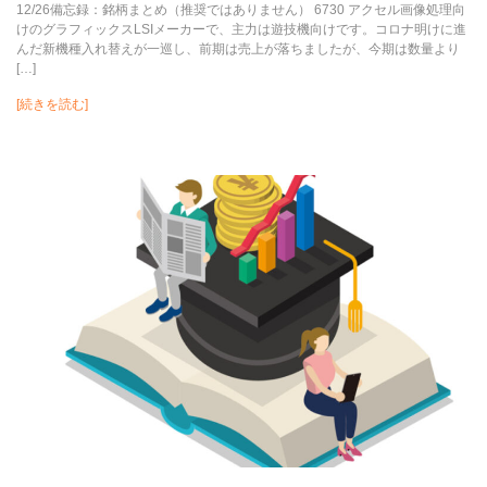
12/26備忘録：銘柄まとめ（推奨ではありません） 6730 アクセル画像処理向
けのグラフィックスLSIメーカーで、主力は遊技機向けです。コロナ明けに進
んだ新機種入れ替えが一巡し、前期は売上が落ちましたが、今期は数量より
[…]
[続きを読む]