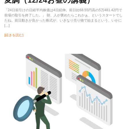
「24日前引けの日経平均株価は4日続伸。前日比68.55円高の5万481.42円で
前場の取引を終了した。」 朝、人が褒めたらこれかぁ、というスタートでし
たね。前日動きが良かった株式が、いきなり売り物で始まるという、いかに
[…]
[続きを読む]