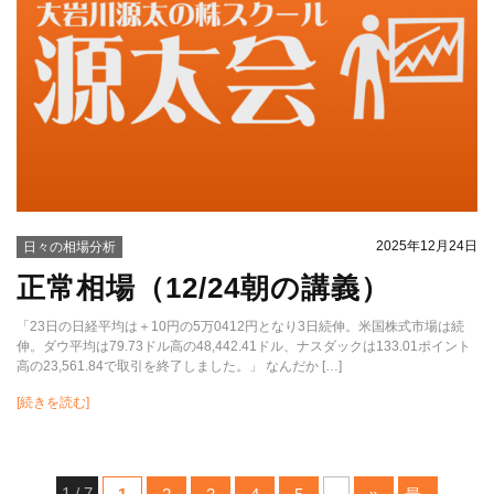
2025年12月24日
日々の相場分析
正常相場（12/24朝の講義）
「23日の日経平均は＋10円の5万0412円となり3日続伸。米国株式市場は続
伸。ダウ平均は79.73ドル高の48,442.41ドル、ナスダックは133.01ポイント
高の23,561.84で取引を終了しました。」 なんだか […]
[続きを読む]
1 / 7