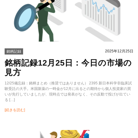
2025年12月25日
銘柄記録
銘柄記録12月25日：今日の市場の
見方
12/25備忘録：銘柄まとめ（推奨ではありません） 2395 新日本科学非臨床試
験受託の大手。米国新薬の一時金が12月に出るとの期待から個人投資家の買
いが先行していましたが、現時点では発表がなく、その反動で投げが出てい
る […]
[続きを読む]