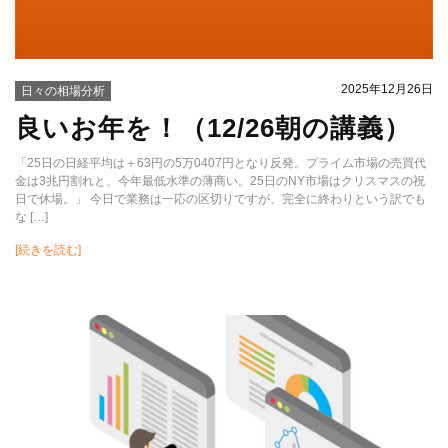
2025年12月26日
日々の相場分析
良いお年を！（12/26朝の講義）
「25日の日経平均は＋63円の5万0407円となり反発。プライム市場の売買代
金は3兆円割れと、今年最低水準の薄商い。25日のNY市場はクリスマスの祝
日で休場。」 今日で業務は一応の区切りですが、完全に終わりという訳でも
な […]
[続きを読む]