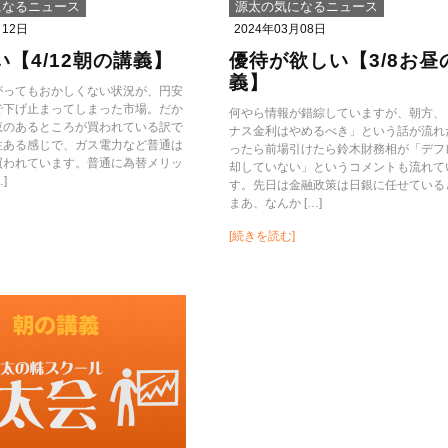
になるニュース
源太の気になるニュース
月12日
2024年03月08日
い【4/12朝の講義】
優待が欲しい【3/8お昼
義】
がってもおかしくない状況が、円安
で下げ止まってしまった市場。だか
何やら情報が錯綜していますが、朝方、
恵のあるところが買われている訳で
ナス金利はやめるべき」という話が流れ
性ある感じで、ガス電力など普通は
ったら前場引けたら鈴木財務相が「デフ
買われています。普通に為替メリッ
却していない」というコメントも流れて
]
す。先日は金融政策は日銀に任せている
まあ、なんか […]
[続きを読む]