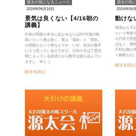
源太の気になるニュース
源太の気
2024年04月16日
2024年04
景気は良くない【4/16朝の
動けな
講義】
環境から下
という奇跡
中東の問題が本当に足かせならばNY市場の朝
ら円安で恩
高いという事は無く、実は「需給」と「景気」
はなく、個
の関係だという事なんです。いや、自分が勝手
不利な物が
にそう思っているのですが、日本の方は丁度谷
ト銘柄も2 […
間に入っている経済だから数字は落ち込んでい
ますし、米 […]
[続きを読む]
[続きを読む]