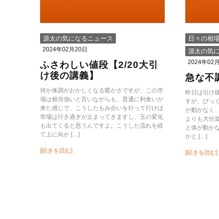
源太の気になるニュース
日々の相
2024年02月20日
源太の気
2024年02
ふさわしい値段【2/20大引
け後の講義】
急な不
何か体調がおかしくなる暖かさですが、この市
昨日は引け
場は相当強いと言いながらも、普通に利食いが
すが、びっ
来た感じで、こうしたもみ合いを行って行けば
が動かなく
市場は行き過ぎが止まってきますし、玉の変化
よりも大分楽
も出てくると思うんですよ。こうした流れを経
と体が動か
て上に向か […]
かと […]
[続きを読む]
[続きを読む]