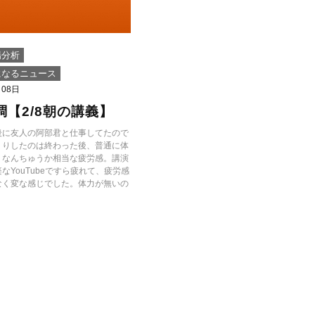
場分析
になるニュース
月08日
調【2/8朝の講義】
後に友人の阿部君と仕事してたので
くりしたのは終わった後、普通に体
、なんちゅうか相当な疲労感。講演
なYouTubeですら疲れて、疲労感
なく変な感じでした。体力が無いの