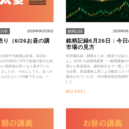
2026年06月26日
2026年0
場分析
銘柄記録
売り（6/26お昼の講
銘柄記録6月26日：今日
市場の見方
けの日経平均株価は反落。前日比
6/26備忘録：銘柄まとめ（推奨ではあり
円安の6万9602.72円で前場の取引を終
ん） 9336 大栄環境産業・一般廃棄物の
確かに期待値が高くなり過ぎていた
理から再資源化、最終処分まで一貫して
りましたが、それにしても、あっさ
る企業。原油価格上昇による輸送コスト
るものだという印象ですよね。一
懸念されていたが、26/3期決算説明資料
[…]
[続きを読む]