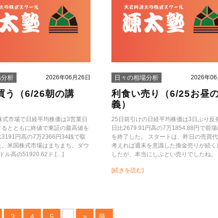
2026年06月26日
2026年0
場分析
日々の相場分析
う（6/26朝の講
利食い売り（6/25お昼
義）
株式市場で日経平均株価は3営業日
25日前引けの日経平均株価は3日ぶり反
するとともに終値で東証の最高値を
日比2679.91円高の7万1854.88円で前
191円高の7万2366円34銭で取
を終了した。 スタートは、昨日の売買
た。米国株式市場はまちまち。ダウ
考えれば週末を意識した換金売りが続く
ドル高の51920.62ド […]
したが、本当にしぶとい売りでしたね。 [
[続きを読む]
3
4
5
...
»
最