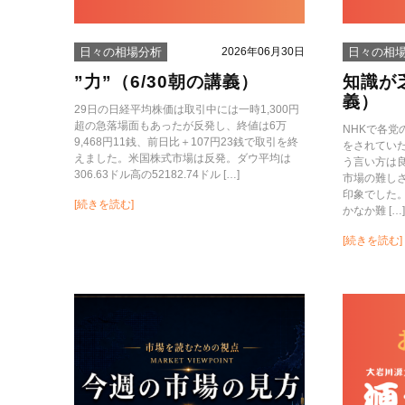
2026年06月30日
日々の相場分析
日々の相
”力”（6/30朝の講義）
知識が
義）
29日の日経平均株価は取引中には一時1,300円
超の急落場面もあったが反発し、終値は6万
NHKで各
9,468円11銭、前日比＋107円23銭で取引を終
をされてい
えました。米国株式市場は反発。ダウ平均は
う言い方は
306.63ドル高の52182.74ドル […]
市場の難し
印象でした
[続きを読む]
かなか難 […
[続きを読む]