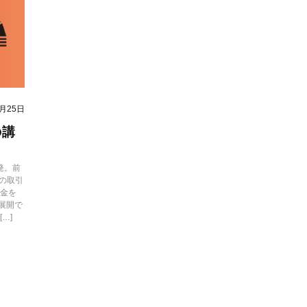
6月25日
の講
発。前
場の取引
代金を
展開で
…]