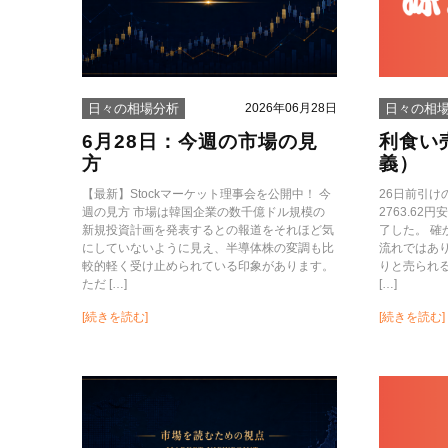
2026年06月28日
日々の相場分析
日々の相
6月28日：今週の市場の見
利食い
方
義）
【最新】Stockマーケット理事会を公開中！ 今
26日前引
週の見方 市場は韓国企業の数千億ドル規模の
2763.62
新規投資計画を発表するとの報道をそれほど気
了した。 
にしていないように見え、半導体株の変調も比
流れではあ
較的軽く受け止められている印象があります。
りと売られ
ただ […]
[…]
[続きを読む]
[続きを読む]