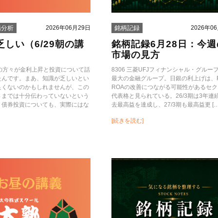
2026年06月29日
2026年0
場分析
銘柄記録
乏しい（6/29朝の講
銘柄記録6月28日：今週
市場の見方
党の方々が金利上昇と投資について話
8306 三菱UFJフィナンシャル・グルー
たんです。まあ、知識が乏しいとい
最大の金融グループ。日銀の利上げは、
良くないのかもしれませんが、この
ROAの改善につながる可能性があるセ
さまでは十分伝わっていないという
代表格と見られている。26/3期は3年連
。債券投資についても、実際にはな
去最高益を達成し、27/3期も最高益更 […
]
[続きを読む]