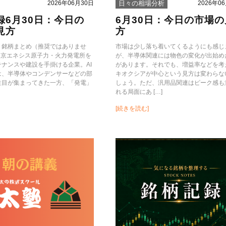
2026年06月30日
2026年0
日々の相場分析
録6月30日：今日の
6月30日：今日の市場の
見方
方
録：銘柄まとめ（推奨ではありませ
市場は少し落ち着いてくるようにも感じ
5 東京エネシス原子力・火力発電所を
が、半導体関連には物色の変化が出始め
ナンスや建設を手掛ける企業。AI
があります。それでも、増益率などを考
は、半導体やコンデンサーなどの部
キオクシアが中心という見方は変わらな
注目が集まってきた一方、「発電」
しょう。ただ、汎用品関連はピーク感も
れる局面にあ […]
[続きを読む]