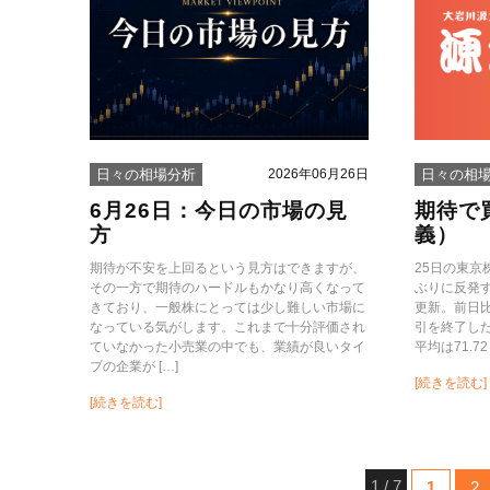
2026年06月26日
日々の相場分析
日々の相
6月26日：今日の市場の見
期待で買
方
義）
期待が不安を上回るという見方はできますが、
25日の東京
その一方で期待のハードルもかなり高くなって
ぶりに反発
きており、一般株にとっては少し難しい市場に
更新。前日比3
なっている気がします。これまで十分評価され
引を終了し
ていなかった小売業の中でも、業績が良いタイ
平均は71.72
プの企業が […]
[続きを読む]
[続きを読む]
1 / 7
1
2