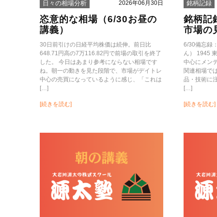
2026年06月30日
日々の相場分析
銘柄記録
恣意的な相場（6/30お昼の
銘柄記
講義）
市場の
30日前引けの日経平均株価は続伸。前日比
6/30備忘
648.71円高の7万116.82円で前場の取引を終了
ん） 194
した。 今日はあまり参考にならない相場です
中心にメンテ
ね。朝一の動きを見た段階で、市場がデイトレ
関連相場で
中心の売買になっているように感じ、「これは
品・技術に
[…]
[…]
[続きを読む]
[続きを読む]