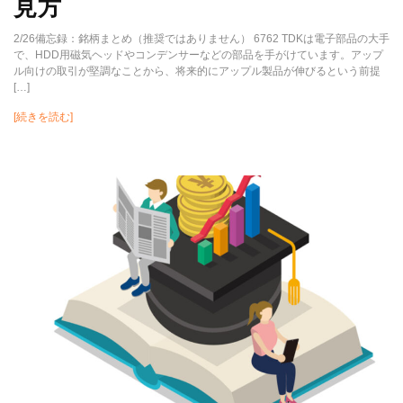
見方
2/26備忘録：銘柄まとめ（推奨ではありません） 6762 TDKは電子部品の大手
で、HDD用磁気ヘッドやコンデンサーなどの部品を手がけています。アップ
ル向けの取引が堅調なことから、将来的にアップル製品が伸びるという前提
[…]
[続きを読む]