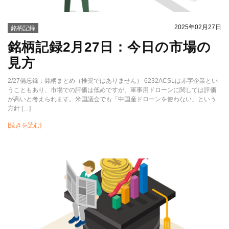
2025年02月27日
銘柄記録
銘柄記録2月27日：今日の市場の
見方
2/27備忘録：銘柄まとめ（推奨ではありません） 6232ACSLは赤字企業とい
うこともあり、市場での評価は低めですが、軍事用ドローンに関しては評価
が高いと考えられます。米国議会でも「中国産ドローンを使わない」という
方針 […]
[続きを読む]