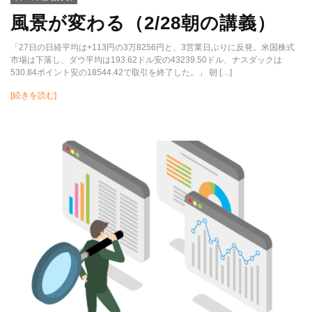
風景が変わる（2/28朝の講義）
「27日の日経平均は+113円の3万8256円と、3営業日ぶりに反発。米国株式
市場は下落し、ダウ平均は193.62ドル安の43239.50ドル、ナスダックは
530.84ポイント安の18544.42で取引を終了した。」 朝 […]
[続きを読む]