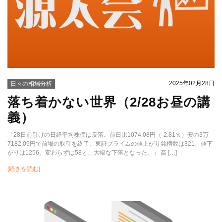
2025年02月28日
日々の相場分析
落ち着かない世界（2/28お昼の講
義）
「28日前引けの日経平均株価は反落。前日比1074.08円（-2.81％）安の3万
7182.09円で前場の取引を終了。東証プライムの値上がり銘柄数は321、値下
がりは1256、変わらずは58と、大幅な下落となった。」 高 […]
[続きを読む]