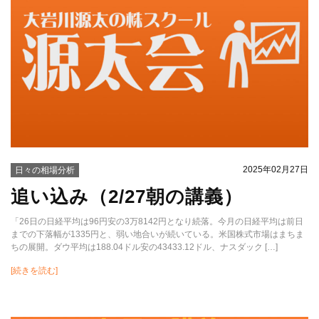
2025年02月27日
日々の相場分析
追い込み（2/27朝の講義）
「26日の日経平均は96円安の3万8142円となり続落。今月の日経平均は前日
までの下落幅が1335円と、弱い地合いが続いている。米国株式市場はまちま
ちの展開。ダウ平均は188.04ドル安の43433.12ドル、ナスダック […]
[続きを読む]