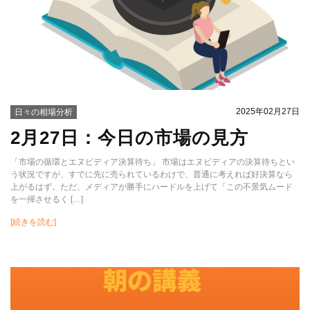
2025年02月27日
日々の相場分析
2月27日：今日の市場の見方
「市場の循環とエヌビディア決算待ち」 市場はエヌビディアの決算待ちとい
う状況ですが、すでに先に売られているわけで、普通に考えれば好決算なら
上がるはず。ただ、メディアが勝手にハードルを上げて「この不景気ムード
を一掃させるく […]
[続きを読む]