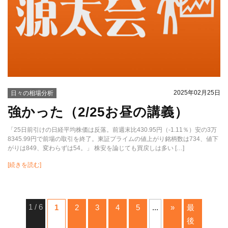
2025年02月25日
日々の相場分析
強かった（2/25お昼の講義）
「25日前引けの日経平均株価は反落。前週末比430.95円（-1.11％）安の3万
8345.99円で前場の取引を終了。東証プライムの値上がり銘柄数は734、値下
がりは849、変わらずは54。」 株安を論じても買戻しは多い […]
[続きを読む]
1 / 6
1
2
3
4
5
...
»
最
後