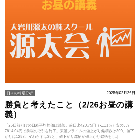
2025年02月26日
日々の相場分析
勝負と考えたこと（2/26お昼の講
義）
「26日前引けの日経平均株価は続落。前日比423.75円（-1.11％）安の3万
7814.04円で前場の取引を終了。東証プライムの値上がり銘柄数は300、値下
がりは1298、変わらずは39と、値下がり銘柄が値上がり銘柄を […]