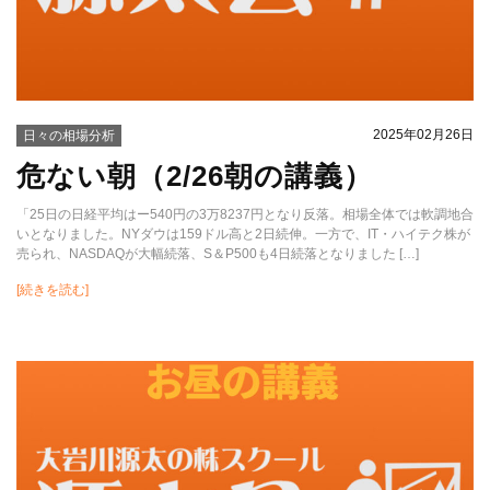
2025年02月26日
日々の相場分析
危ない朝（2/26朝の講義）
「25日の日経平均はー540円の3万8237円となり反落。相場全体では軟調地合
いとなりました。NYダウは159ドル高と2日続伸。一方で、IT・ハイテク株が
売られ、NASDAQが大幅続落、S＆P500も4日続落となりました […]
[続きを読む]