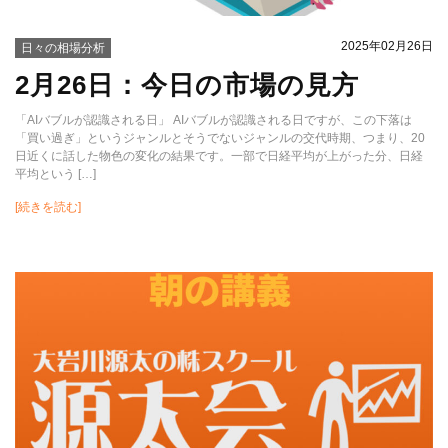
2025年02月26日
日々の相場分析
2月26日：今日の市場の見方
「AIバブルが認識される日」 AIバブルが認識される日ですが、この下落は
「買い過ぎ」というジャンルとそうでないジャンルの交代時期、つまり、20
日近くに話した物色の変化の結果です。一部で日経平均が上がった分、日経
平均という […]
[続きを読む]