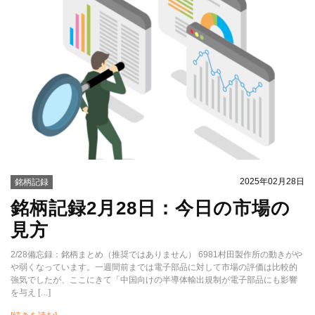
2025年02月28日
銘柄記録
銘柄記録2月28日：今日の市場の
見方
2/28備忘録：銘柄まとめ（推奨ではありません） 6981村田製作所の動きがや
や弱くなっています。一週間前までは電子部品に対して市場の評価は比較的
強気でしたが、ここにきて「中国向けの半導体輸出規制が電子部品にも影響
を与え […]