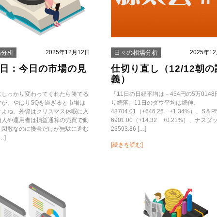
2025年12月12日
2025年1
場分析
日々の相場分析
12日：今日の市場の見
仕切り直し（12/12朝の
義）
にしっかり変わってくれたら勝てる
「11日の日経平均は－454円の5万014
すが、やはりSQを過ぎると市場は
り続落。11日のダウ平均は続伸。
すよね。外資はクリスマス休暇に入
48704.01（+646.26 +1.34%）、S＆P
個人や運用者は損益通算の売買で動
6901.00（+14.32 +0.21%）、ナス
、閑散なのに換金だけが無駄に進む
23593.86 […]
…]
[続きを読む]