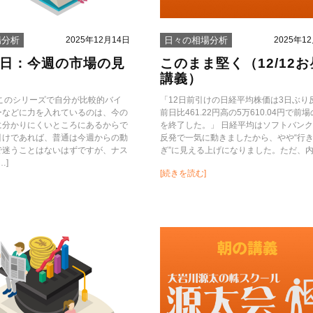
2025年12月14日
2025年1
場分析
日々の相場分析
14日：今週の市場の見
このまま堅く（12/12
講義）
 このシリーズで自分が比較的バイ
「12日前引けの日経平均株価は3日ぶり
ーなどに力を入れているのは、今の
前日比461.22円高の5万610.04円で前
に分かりにくいところにあるからで
を終了した。」 日経平均はソフトバン
引けであれば、普通は今週からの動
反発で一気に動きましたから、やや“行
で迷うことはないはずですが、ナス
ぎ”に見える上げになりました。ただ、内容
…]
[続きを読む]