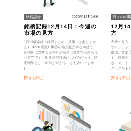
2025年12月14日
銘柄記録
日々の相
銘柄記録12月14日：今週の
12月
市場の見方
方
12/14備忘録：銘柄まとめ（推奨ではありませ
今週の見方
ん） 8226 理経IT機器を輸入販売する商社で、
オベンチャ
新技術に対する目利きの高さは業界でも知られ
市場が非常
た存在です。衛星通信技術にも強みがあり、防
す。週末の
衛関連として名前が挙がることも多いですが
きにそこま
[…]
ダックが下 [
[続きを読む]
[続きを読む]