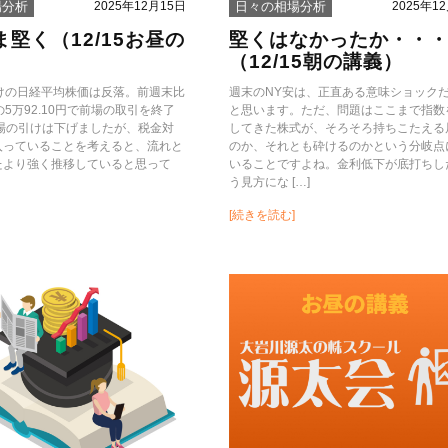
2025年12月15日
2025年1
場分析
日々の相場分析
堅く（12/15お昼の
堅くはなかったか・・
（12/15朝の講義）
引けの日経平均株価は反落。前週末比
週末のNY安は、正直ある意味ショック
安の5万92.10円で前場の取引を終了
と思います。ただ、問題はここまで指数
前場の引けは下げましたが、税金対
してきた株式が、そろそろ持ちこたえる
入っていることを考えると、流れと
のか、それとも砕けるのかという分岐点
たより強く推移していると思って
いることですよね。金利低下が底打ちし
う見方にな […]
[続きを読む]