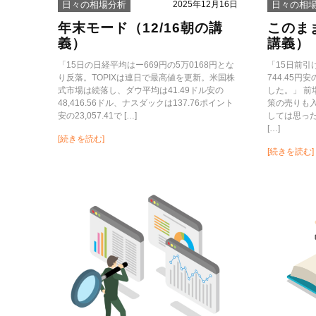
2025年12月16日
日々の相場分析
日々の相
年末モード（12/16朝の講
このまま
義）
講義）
「15日の日経平均はー669円の5万0168円とな
「15日前
り反落。TOPIXは連日で最高値を更新。米国株
744.45円
式市場は続落し、ダウ平均は41.49ドル安の
した。」 
48,416.56ドル、ナスダックは137.76ポイント
策の売りも
安の23,057.41で […]
しては思っ
[…]
[続きを読む]
[続きを読む]