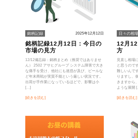
2025年12月12日
銘柄記録
日々の相
銘柄記録12月12日：今日の
12月
市場の見方
方
12/12備忘録：銘柄まとめ（推奨ではありませ
見直し相場
ん） 2502 アサヒグループ システム障害で大き
と思うので
な痛手を受け、他社にも迷惑が及び、ビールな
難しいんで
ど年末商戦が実質不能という厳しい状況です。
りますし、
出荷が手作業になっているほどで、影響は小
きますから
[…]
ような展開 [
[続きを読む]
[続きを読む]