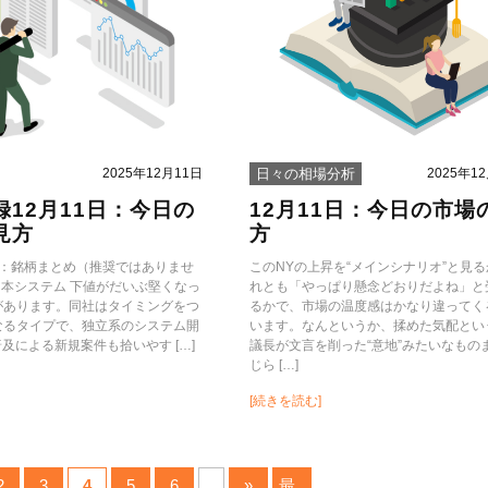
2025年12月11日
2025年1
日々の相場分析
録12月11日：今日の
12月11日：今日の市場
見方
方
忘録：銘柄まとめ（推奨ではありませ
このNYの上昇を“メインシナリオ”と見
3 日本システム 下値がだいぶ堅くなっ
れとも「やっぱり懸念どおりだよね」と
があります。同社はタイミングをつ
るかで、市場の温度感はかなり違ってく
なるタイプで、独立系のシステム開
います。なんというか、揉めた気配とい
普及による新規案件も拾いやす […]
議長が文言を削った“意地”みたいなもの
じら […]
[続きを読む]
2
3
4
5
6
...
»
最