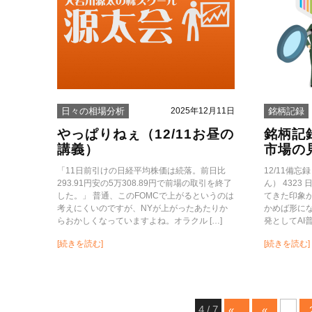
2025年12月11日
日々の相場分析
銘柄記録
やっぱりねぇ（12/11お昼の
銘柄記
講義）
市場の
「11日前引けの日経平均株価は続落。前日比
12/11備
293.91円安の5万308.89円で前場の取引を終了
ん） 432
した。」 普通、このFOMCで上がるというのは
てきた印象
考えにくいのですが、NYが上がったあたりか
かめば形に
らおかしくなっていますよね。オラクル […]
発としてAI
[続きを読む]
[続きを読む]
4 / 7
«
«
...