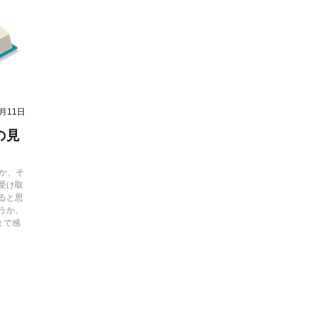
2月11日
の見
るか、そ
受け取
ると思
うか、
まで感