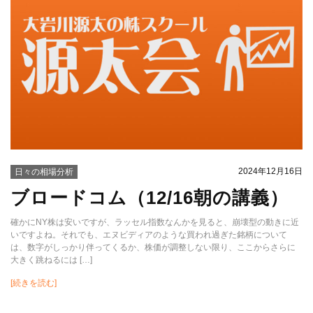
2024年12月16日
日々の相場分析
ブロードコム（12/16朝の講義）
確かにNY株は安いですが、ラッセル指数なんかを見ると、崩壊型の動きに近
いですよね。それでも、エヌビディアのような買われ過ぎた銘柄について
は、数字がしっかり伴ってくるか、株価が調整しない限り、ここからさらに
大きく跳ねるには […]
[続きを読む]