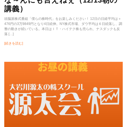
講義）
頭脳派株式番組「僕らの株時代」をお楽しみください！ 12日の日経平均は＋
476円の3万9849円となり4日続伸。NY株式市場、ダウ平均は６日続落し、調
整の動きが続いている。本日はＩＴ・ハイテク株も売られ、ナスダックも反
落 […]
[続きを読む]