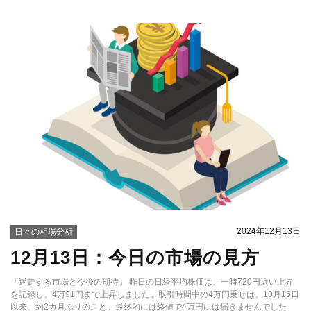
2024年12月13日
日々の相場分析
12月13日：今日の市場の見方
「迷走する市場と今後の期待」 昨日の日経平均株価は、一時720円近い上昇
を記録し、4万91円まで上昇しました。取引時間中の4万円乗せは、10月15日
以来、約2カ月ぶりのこと。最終的には終値で4万円には届きませんでした