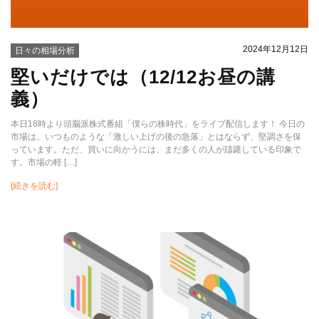
2024年12月12日
日々の相場分析
堅いだけでは（12/12お昼の講
義）
本日18時より頭脳派株式番組「僕らの株時代」をライブ配信します！ 今日の
市場は、いつものような「激しい上げの後の急落」とはならず、堅調さを保
っています。ただ、買いに向かうには、まだ多くの人が躊躇している印象で
す。市場の軽 […]
[続きを読む]