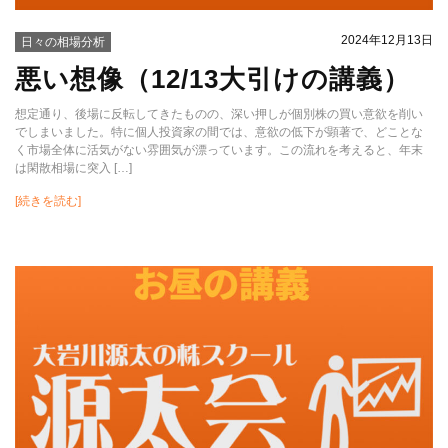
2024年12月13日
日々の相場分析
悪い想像（12/13大引けの講義）
想定通り、後場に反転してきたものの、深い押しが個別株の買い意欲を削い
でしまいました。特に個人投資家の間では、意欲の低下が顕著で、どことな
く市場全体に活気がない雰囲気が漂っています。この流れを考えると、年末
は閑散相場に突入 […]
[続きを読む]