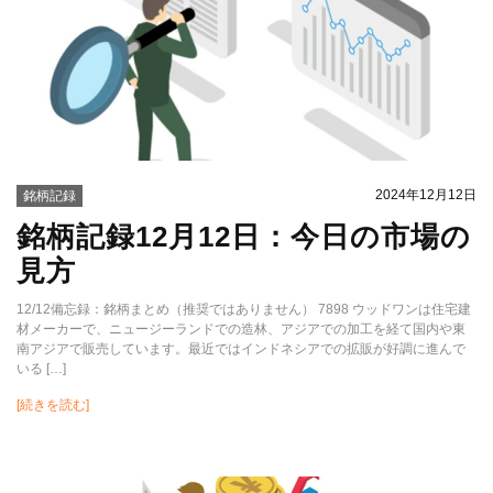
2024年12月12日
銘柄記録
銘柄記録12月12日：今日の市場の
見方
12/12備忘録：銘柄まとめ（推奨ではありません） 7898 ウッドワンは住宅建
材メーカーで、ニュージーランドでの造林、アジアでの加工を経て国内や東
南アジアで販売しています。最近ではインドネシアでの拡販が好調に進んで
いる […]
[続きを読む]