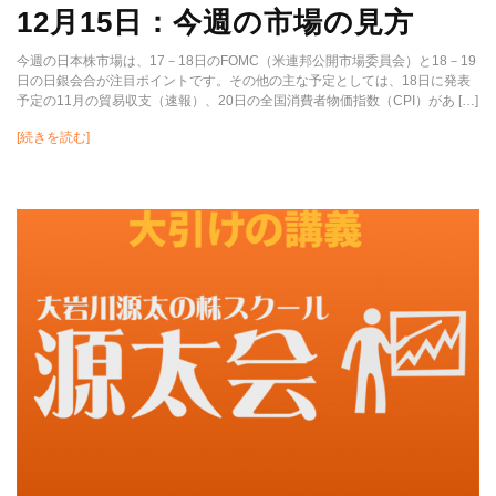
12月15日：今週の市場の見方
今週の日本株市場は、17－18日のFOMC（米連邦公開市場委員会）と18－19
日の日銀会合が注目ポイントです。その他の主な予定としては、18日に発表
予定の11月の貿易収支（速報）、20日の全国消費者物価指数（CPI）があ […]
[続きを読む]