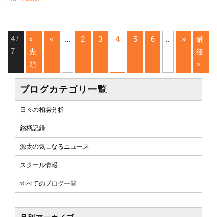
4 /
«
«
...
2
3
4
5
6
...
»
最
7
先
後
頭
»
ブログカテゴリ一覧
日々の相場分析
銘柄記録
源太の気になるニュース
スクール情報
すべてのブログ一覧