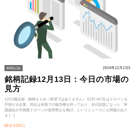
2024年12月13日
銘柄記録
銘柄記録12月13日：今日の市場の
見方
12/13備忘録：銘柄まとめ（推奨ではありません） 6232 ACSLはドローンを
手掛ける企業。同社は米国での販売権を持っており、先日話題になった「米
国議会が中国製ドローンの使用禁止を検討」というニュースにも関連があり
ま […]
[続きを読む]